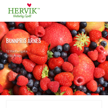
Søk
for:
BUNNPRIS ÅRNES
12 Rådhusgata
2150 Årnes