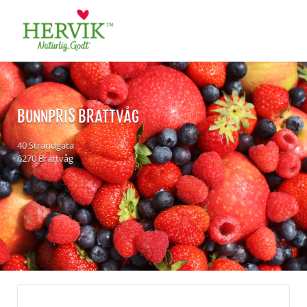
Søk
for:
BUNNPRIS BRATTVÅG
40 Strandgata
6270 Brattvåg