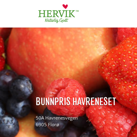
Søk
for:
BUNNPRIS HAVRENESET
50A Havrenesvegen
6905 Florø