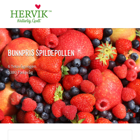
Søk
for:
BUNNPRIS SPILDEPOLLEN
6 Telavågvegen
5380 Tælavåg