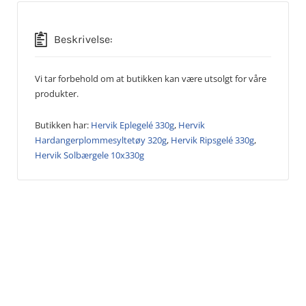
Beskrivelse:
Vi tar forbehold om at butikken kan være utsolgt for våre
produkter.
Butikken har:
Hervik Eplegelé 330g
,
Hervik
Hardangerplommesyltetøy 320g
,
Hervik Ripsgelé 330g
,
Hervik Solbærgele 10x330g