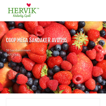
Søk
for:
COOP MEGA SANDAKER AVD.295
59 Sandakerveien
0477 Oslo