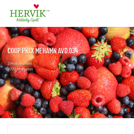
Søk
for:
COOP PRIX MEHAMN AVD.034
2 Holmeveien
9770 Mehamn