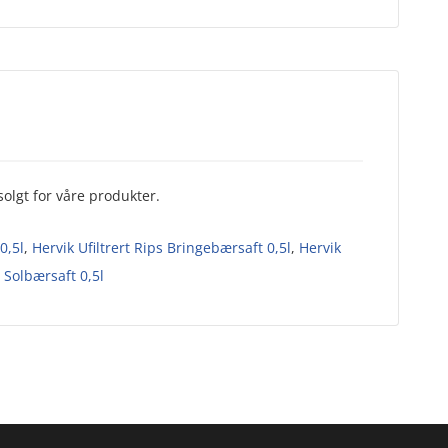
olgt for våre produkter.
0,5l
,
Hervik Ufiltrert Rips Bringebærsaft 0,5l
,
Hervik
t Solbærsaft 0,5l