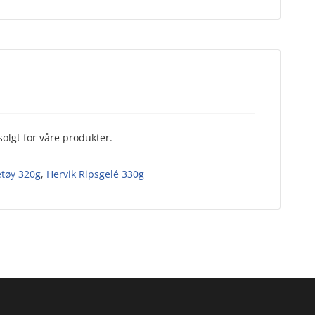
olgt for våre produkter.
tøy 320g
,
Hervik Ripsgelé 330g