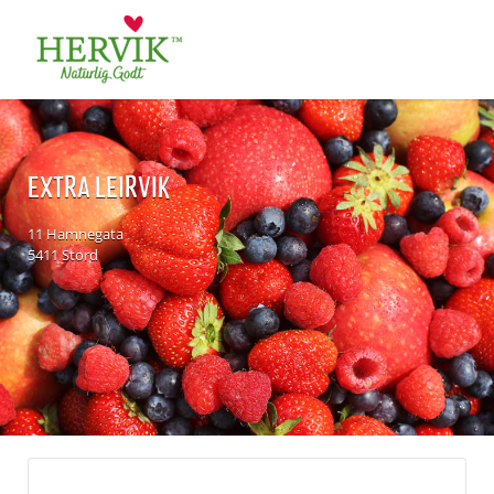
Søk
for:
EXTRA LEIRVIK
11 Hamnegata
5411 Stord