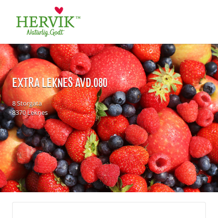
Søk
for:
EXTRA LEKNES AVD.080
8 Storgata
8370 Leknes