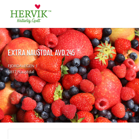
Søk
for:
EXTRA NAUSTDAL AVD.245
FJORDAVEGEN 1
6817 Naustdal