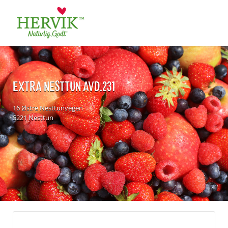
Søk
for:
EXTRA NESTTUN AVD.231
16 Østre Nesttunvegen
5221 Nesttun