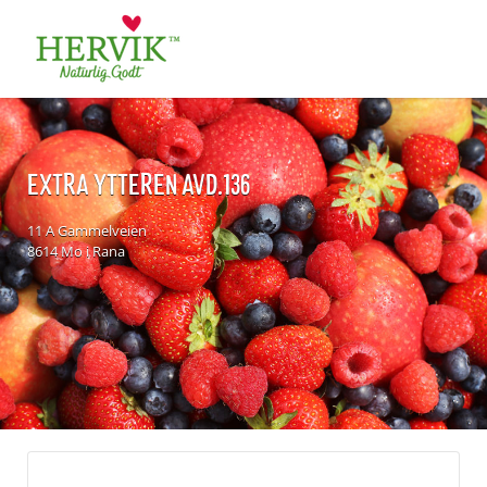
Søk
for:
EXTRA YTTEREN AVD.136
11 A Gammelveien
8614 Mo i Rana