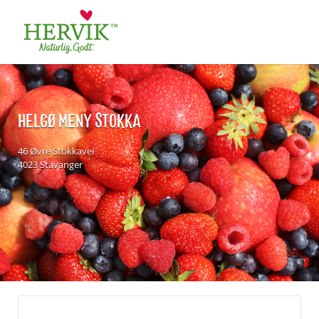
Søk
for:
HELGØ MENY STOKKA
46 Øvre Stokkavei
4023 Stavanger