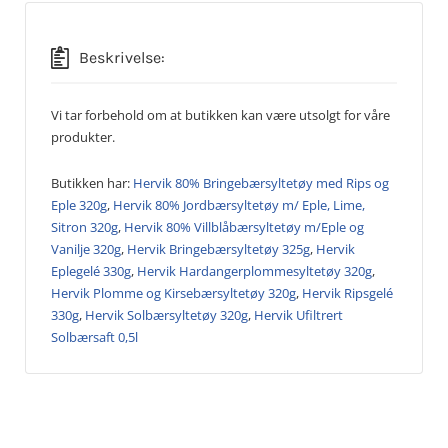
Beskrivelse:
Vi tar forbehold om at butikken kan være utsolgt for våre
produkter.
Butikken har:
Hervik 80% Bringebærsyltetøy med Rips og
Eple 320g
,
Hervik 80% Jordbærsyltetøy m/ Eple, Lime,
Sitron 320g
,
Hervik 80% Villblåbærsyltetøy m/Eple og
Vanilje 320g
,
Hervik Bringebærsyltetøy 325g
,
Hervik
Eplegelé 330g
,
Hervik Hardangerplommesyltetøy 320g
,
Hervik Plomme og Kirsebærsyltetøy 320g
,
Hervik Ripsgelé
330g
,
Hervik Solbærsyltetøy 320g
,
Hervik Ufiltrert
Solbærsaft 0,5l