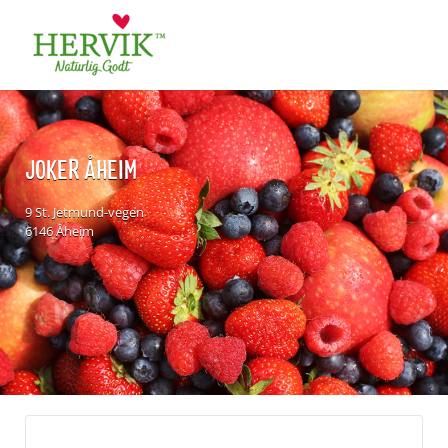
Søk
for:
JOKER ÅHEIM
9 St. Jetmund-vegen
6146 Åheim