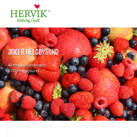
Søk
for:
JOKER HELGØYSUND
40 Helgøysundvegen
4170 Helgøysund