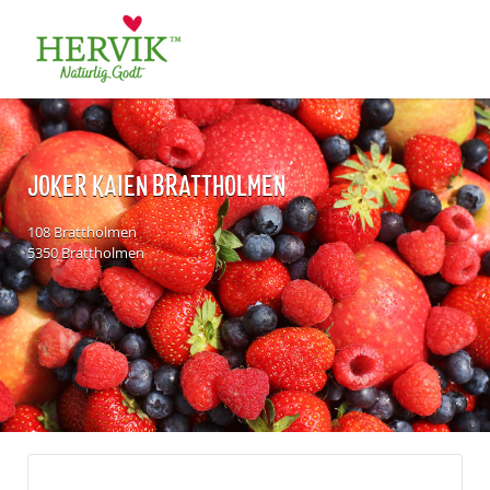
Søk
for:
JOKER KAIEN BRATTHOLMEN
108 Brattholmen
5350 Brattholmen