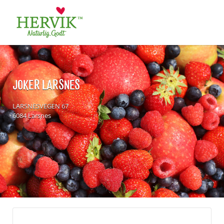
Søk
for:
JOKER LARSNES
LARSNESVEGEN 67
6084 Larsnes