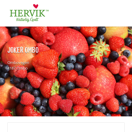
Søk
for:
JOKER OMBO
Ombovegen
4187 Ombo