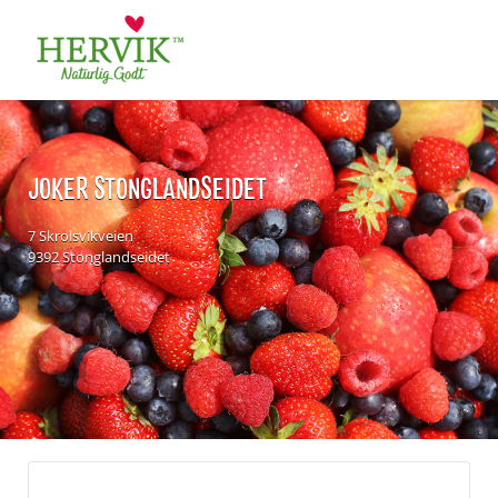
Søk
for:
JOKER STONGLANDSEIDET
7 Skrolsvikveien
9392 Stonglandseidet