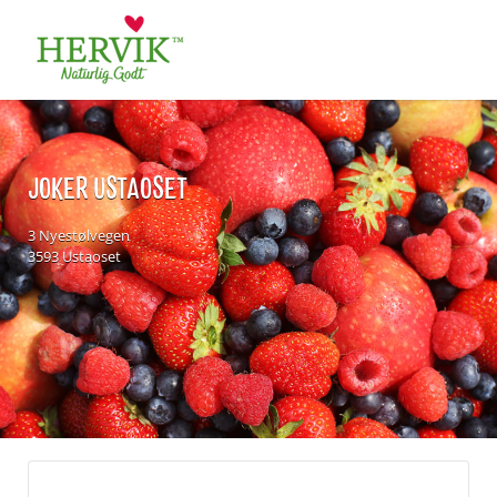
Søk
for:
JOKER USTAOSET
3 Nyestølvegen
3593 Ustaoset