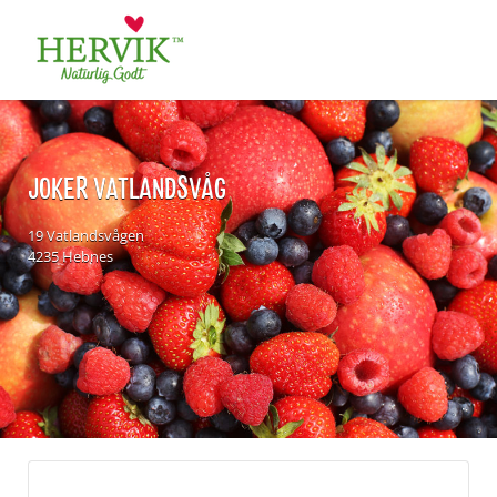
Søk
for:
JOKER VATLANDSVÅG
19 Vatlandsvågen
4235 Hebnes