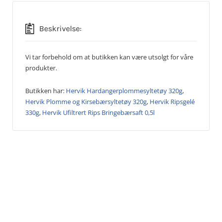
Beskrivelse:
Vi tar forbehold om at butikken kan være utsolgt for våre
produkter.
Butikken har:
Hervik Hardangerplommesyltetøy 320g
,
Hervik Plomme og Kirsebærsyltetøy 320g
,
Hervik Ripsgelé
330g
,
Hervik Ufiltrert Rips Bringebærsaft 0,5l