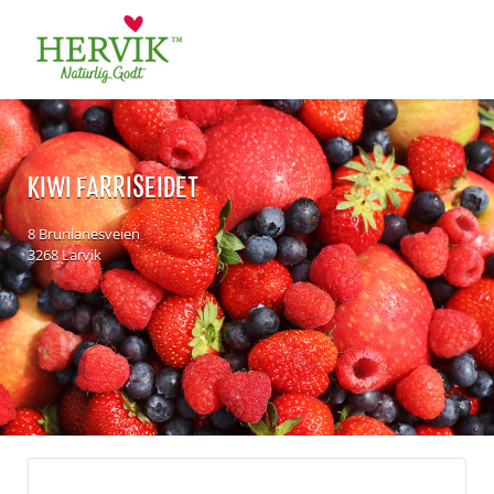
Søk
for:
KIWI FARRISEIDET
8 Brunlanesveien
3268 Larvik