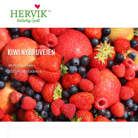
Søk
for:
KIWI NYBRUVEIEN
3A Nybruveien
3055 Krokstadelva