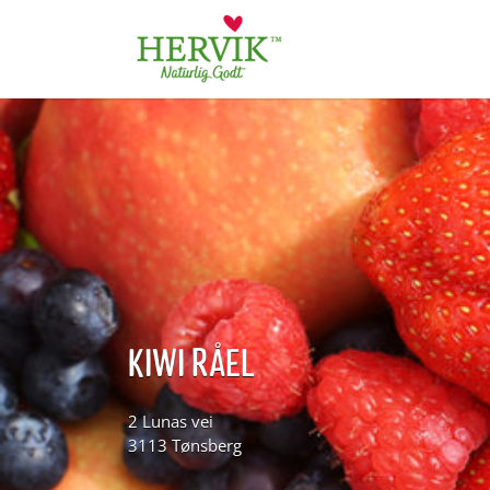
Søk
for:
KIWI RÅEL
2 Lunas vei
3113 Tønsberg