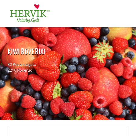
Søk
for:
KIWI ROVERUD
30 Roverudgata
2216 Roverud