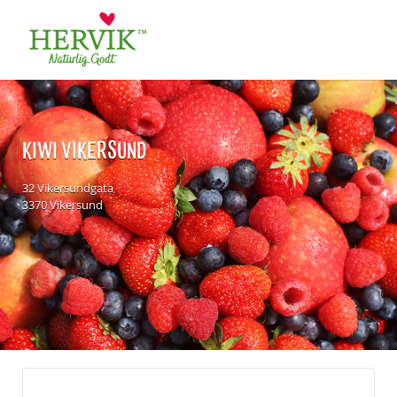
Søk
for:
KIWI VIKERSUND
32 Vikersundgata
3370 Vikersund