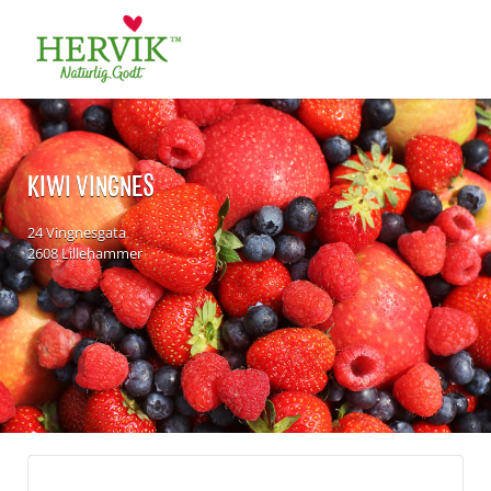
Søk
for:
KIWI VINGNES
24 Vingnesgata
2608 Lillehammer