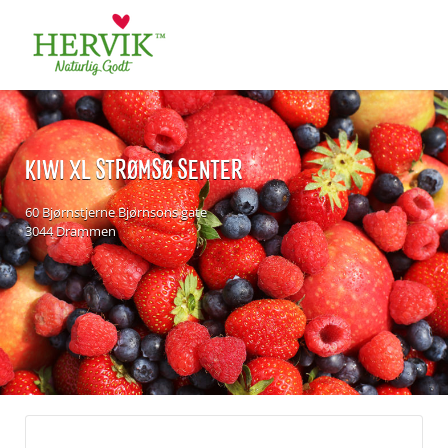
Søk
for:
KIWI XL STRØMSØ SENTER
60 Bjørnstjerne Bjørnsons gate
3044 Drammen