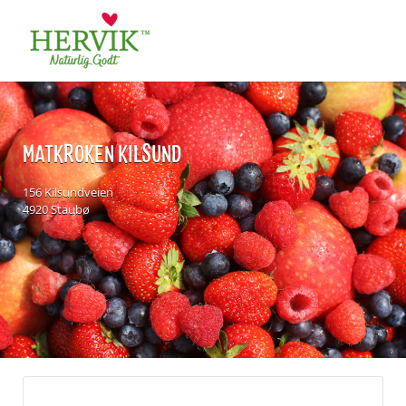
Søk
for:
MATKROKEN KILSUND
156 Kilsundveien
4920 Staubø