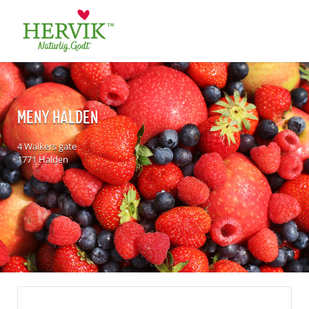
Søk
for:
MENY HALDEN
4 Walkers gate
1771 Halden