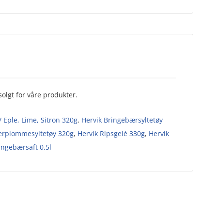
olgt for våre produkter.
 Eple, Lime, Sitron 320g
,
Hervik Bringebærsyltetøy
erplommesyltetøy 320g
,
Hervik Ripsgelé 330g
,
Hervik
ringebærsaft 0,5l