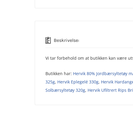
Beskrivelse:
Vi tar forbehold om at butikken kan være uts
Butikken har:
Hervik 80% Jordbærsyltetøy m/
325g
,
Hervik Eplegelé 330g
,
Hervik Hardang
Solbærsyltetøy 320g
,
Hervik Ufiltrert Rips B