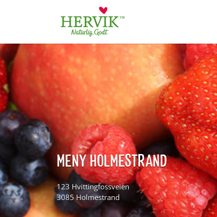
Søk
for:
MENY HOLMESTRAND
123 Hvittingfossveien
3085 Holmestrand