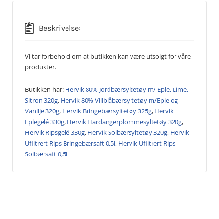
Beskrivelse:
Vi tar forbehold om at butikken kan være utsolgt for våre
produkter.
Butikken har:
Hervik 80% Jordbærsyltetøy m/ Eple, Lime,
Sitron 320g
,
Hervik 80% Villblåbærsyltetøy m/Eple og
Vanilje 320g
,
Hervik Bringebærsyltetøy 325g
,
Hervik
Eplegelé 330g
,
Hervik Hardangerplommesyltetøy 320g
,
Hervik Ripsgelé 330g
,
Hervik Solbærsyltetøy 320g
,
Hervik
Ufiltrert Rips Bringebærsaft 0,5l
,
Hervik Ufiltrert Rips
Solbærsaft 0,5l