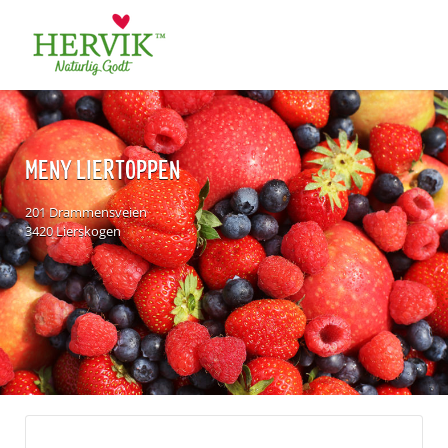
Søk
for:
MENY LIERTOPPEN
201 Drammensveien
3420 Lierskogen