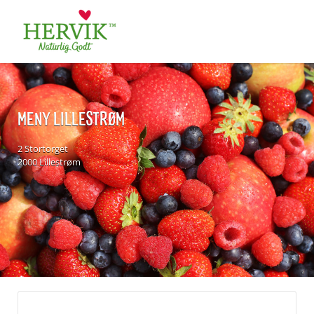
Søk
for:
MENY LILLESTRØM
2 Stortorget
2000 Lillestrøm