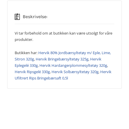
Beskrivelse:
Vi tar forbehold om at butikken kan være utsolgt for våre
produkter.
Butikken har:
Hervik 80% Jordbærsyltetøy m/ Eple, Lime,
Sitron 320g
,
Hervik Bringebærsyltetøy 325g
,
Hervik
Eplegelé 330g
,
Hervik Hardangerplommesyltetøy 320g
,
Hervik Ripsgelé 330g
,
Hervik Solbærsyltetøy 320g
,
Hervik
Ufiltrert Rips Bringebærsaft 0,5l