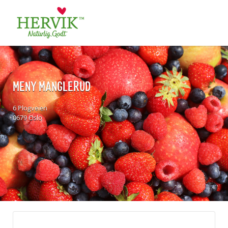
Søk
for:
MENY MANGLERUD
6 Plogveien
0679 Oslo