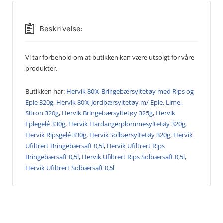
Beskrivelse:
Vi tar forbehold om at butikken kan være utsolgt for våre
produkter.
Butikken har:
Hervik 80% Bringebærsyltetøy med Rips og
Eple 320g
,
Hervik 80% Jordbærsyltetøy m/ Eple, Lime,
Sitron 320g
,
Hervik Bringebærsyltetøy 325g
,
Hervik
Eplegelé 330g
,
Hervik Hardangerplommesyltetøy 320g
,
Hervik Ripsgelé 330g
,
Hervik Solbærsyltetøy 320g
,
Hervik
Ufiltrert Bringebærsaft 0,5l
,
Hervik Ufiltrert Rips
Bringebærsaft 0,5l
,
Hervik Ufiltrert Rips Solbærsaft 0,5l
,
Hervik Ufiltrert Solbærsaft 0,5l