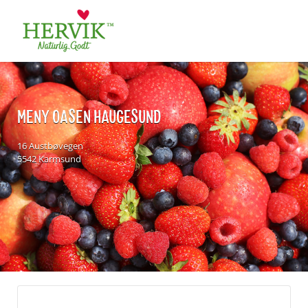
Søk
for:
MENY OASEN HAUGESUND
16 Austbøvegen
5542 Karmsund