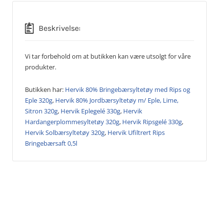
Beskrivelse:
Vi tar forbehold om at butikken kan være utsolgt for våre
produkter.
Butikken har:
Hervik 80% Bringebærsyltetøy med Rips og
Eple 320g
,
Hervik 80% Jordbærsyltetøy m/ Eple, Lime,
Sitron 320g
,
Hervik Eplegelé 330g
,
Hervik
Hardangerplommesyltetøy 320g
,
Hervik Ripsgelé 330g
,
Hervik Solbærsyltetøy 320g
,
Hervik Ufiltrert Rips
Bringebærsaft 0,5l