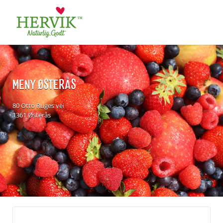
Søk
for:
MENY ØSTERÅS
80 Otto Ruges vei
1361 Østerås