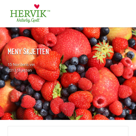
Søk
for:
MENY SKJETTEN
15 Nordens vei
2013 Skjetten