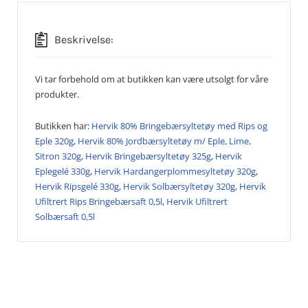
Beskrivelse:
Vi tar forbehold om at butikken kan være utsolgt for våre
produkter.
Butikken har:
Hervik 80% Bringebærsyltetøy med Rips og
Eple 320g
,
Hervik 80% Jordbærsyltetøy m/ Eple, Lime,
Sitron 320g
,
Hervik Bringebærsyltetøy 325g
,
Hervik
Eplegelé 330g
,
Hervik Hardangerplommesyltetøy 320g
,
Hervik Ripsgelé 330g
,
Hervik Solbærsyltetøy 320g
,
Hervik
Ufiltrert Rips Bringebærsaft 0,5l
,
Hervik Ufiltrert
Solbærsaft 0,5l