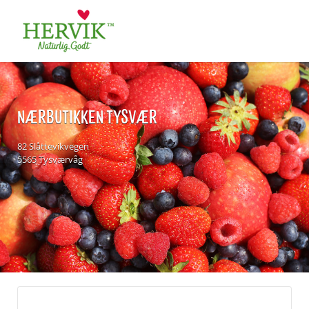
Søk
for:
NÆRBUTIKKEN TYSVÆR
82 Slåttevikvegen
5565 Tysværvåg