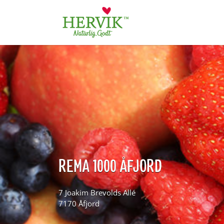
Søk
for:
REMA 1000 ÅFJORD
7 Joakim Brevolds Allé
7170 Åfjord