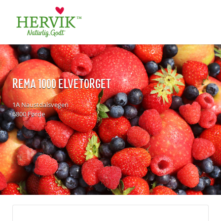
Søk
for:
REMA 1000 ELVETORGET
1A Naustdalsvegen
6800 Førde