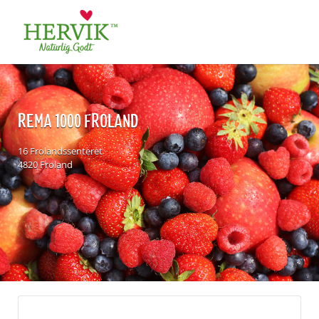
Søk
for:
REMA 1000 FROLAND
16 Frolandssenteret
4820 Froland