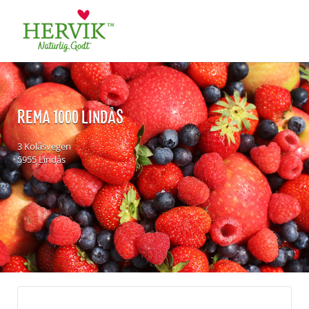
Søk
for:
REMA 1000 LINDÅS
3 Kolåsvegen
5955 Lindås