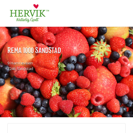
Søk
for:
REMA 1000 SANDSTAD
9 Hamneveien
7246 Sandstad