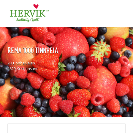
Søk
for:
REMA 1000 TINNHEIA
20 Tinnheiveien
4629 Kristiansand