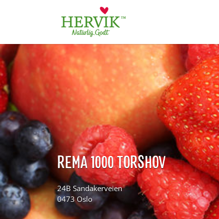
Søk
for:
REMA 1000 TORSHOV
24B Sandakerveien
0473 Oslo