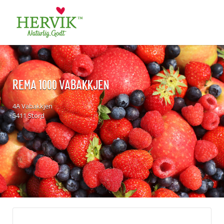
Søk
for:
REMA 1000 VABAKKJEN
4A Vabakkjen
5411 Stord