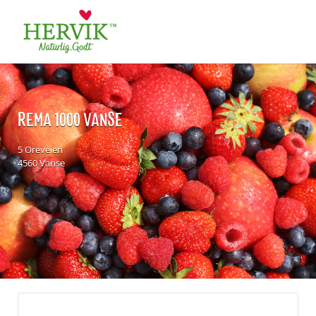
Søk
for:
REMA 1000 VANSE
5 Oreveien
4560 Vanse