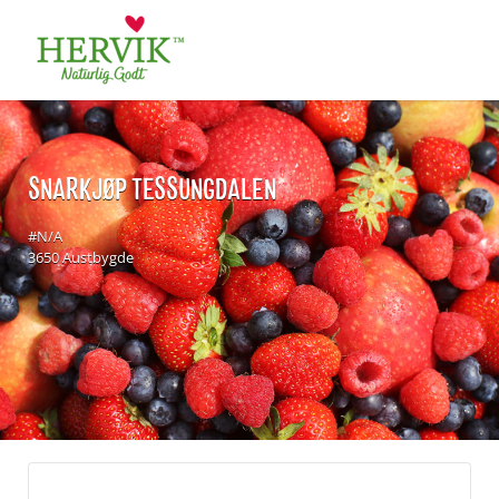
Søk
for:
SNARKJØP TESSUNGDALEN
#N/A
3650 Austbygde