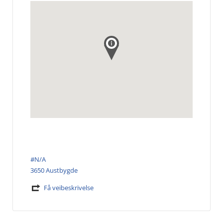
#N/A
3650 Austbygde
Få veibeskrivelse