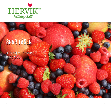
Søk
for:
SPAR TÅSEN
41A Kaj Munks vei
0876 Oslo